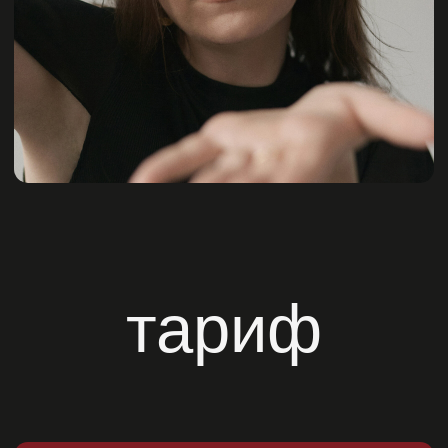
1 месяц
2 групповые встречи
1 персональный созвон
50
€
Купить
политика конфиденциальности